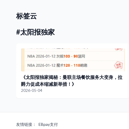
标签云
#太阳报独家
《太阳报独家揭秘：曼联主场餐饮服务大变身，拉
爵力促成本缩减新举措！》
2026-05-04
友情链接：
EBpay支付