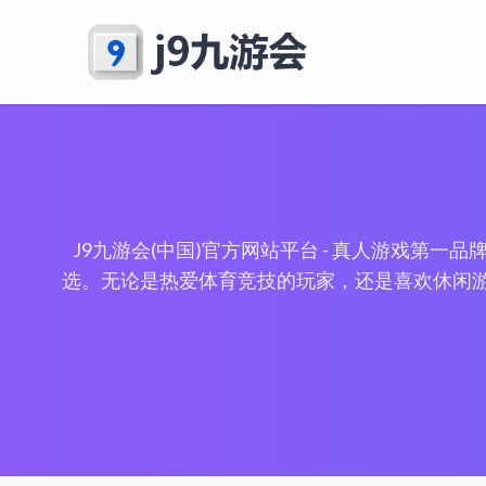
J9九游会(中国)官方网站平台 - 真人游戏第一
选。无论是热爱体育竞技的玩家，还是喜欢休闲游