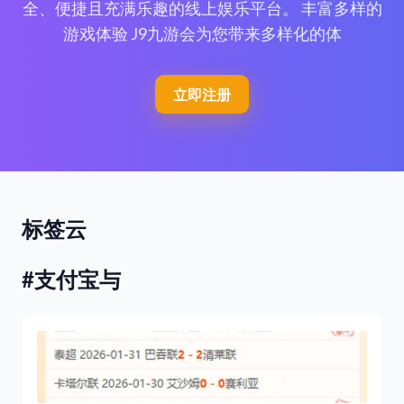
全、便捷且充满乐趣的线上娱乐平台。 丰富多样的
游戏体验 J9九游会为您带来多样化的体
立即注册
标签云
#支付宝与