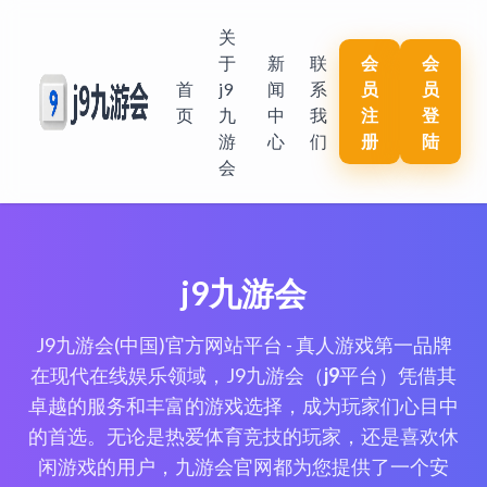
关
于
新
联
会
会
首
j9
闻
系
员
员
页
九
中
我
注
登
游
心
们
册
陆
会
j9九游会
J9九游会(中国)官方网站平台 - 真人游戏第一品牌
在现代在线娱乐领域，J9九游会（
j9
平台）凭借其
卓越的服务和丰富的游戏选择，成为玩家们心目中
的首选。无论是热爱体育竞技的玩家，还是喜欢休
闲游戏的用户，九游会官网都为您提供了一个安