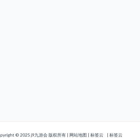
pyright © 2025
j9九游会
版权所有 |
网站地图
|
标签云
|
标签云