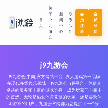
关
于
新
联
会
会
首
j9
闻
系
员
员
页
九
中
我
注
登
游
心
们
册
陆
会
j9九游会
J9九游会(中国)官方网站平台 - 真人游戏第一品牌
在现代在线娱乐领域，J9九游会（
j9
平台）凭借其
卓越的服务和丰富的游戏选择，成为玩家们心目中
的首选。无论是热爱体育竞技的玩家，还是喜欢休
闲游戏的用户，九游会官网都为您提供了一个安