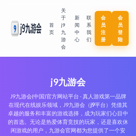
关
于
新
联
会
会
首
j9
闻
系
员
员
页
九
中
我
注
登
游
心
们
册
陆
会
j9九游会
J9九游会(中国)官方网站平台 - 真人游戏第一品牌
在现代在线娱乐领域，J9九游会（
j9
平台）凭借其
卓越的服务和丰富的游戏选择，成为玩家们心目中
的首选。无论是热爱体育竞技的玩家，还是喜欢休
闲游戏的用户，九游会官网都为您提供了一个安