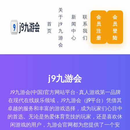
关
于
新
联
会
会
首
j9
闻
系
员
员
页
九
中
我
注
登
游
心
们
册
陆
会
j9九游会
J9九游会(中国)官方网站平台 - 真人游戏第一品牌
在现代在线娱乐领域，J9九游会（
j9
平台）凭借其
卓越的服务和丰富的游戏选择，成为玩家们心目中
的首选。无论是热爱体育竞技的玩家，还是喜欢休
闲游戏的用户，九游会官网都为您提供了一个安