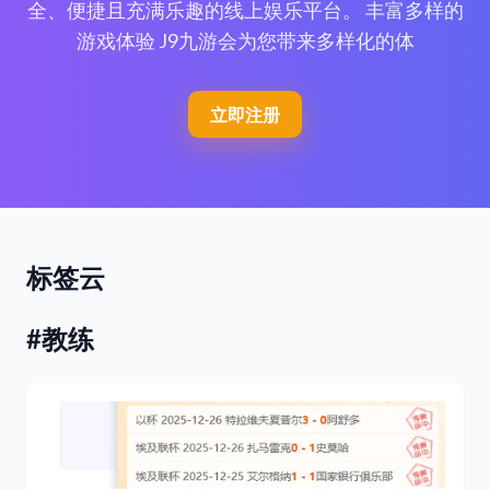
全、便捷且充满乐趣的线上娱乐平台。 丰富多样的
游戏体验 J9九游会为您带来多样化的体
立即注册
标签云
#教练