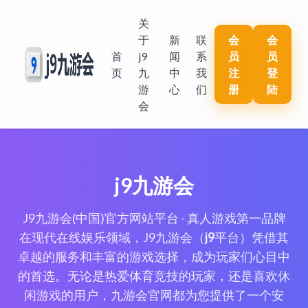
关
于
新
联
会
会
首
j9
闻
系
员
员
页
九
中
我
注
登
游
心
们
册
陆
会
j9九游会
J9九游会(中国)官方网站平台 - 真人游戏第一品牌
在现代在线娱乐领域，J9九游会（
j9
平台）凭借其
卓越的服务和丰富的游戏选择，成为玩家们心目中
的首选。无论是热爱体育竞技的玩家，还是喜欢休
闲游戏的用户，九游会官网都为您提供了一个安