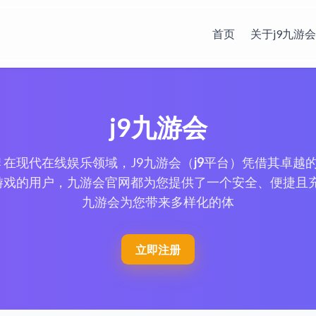
首页
关于j9九游
j9九游会
品牌 在现代在线娱乐领域，J9九游会（
j9
平台）凭借其卓越
戏的用户，九游会官网都为您提供了一个安全、便捷且充满
九游会为您带来多样化的体
立即注册