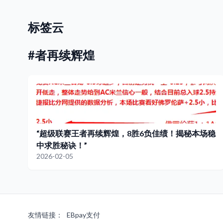
标签云
#者再续辉煌
“超级联赛王者再续辉煌，8胜6负佳绩！揭秘本场稳
中求胜秘诀！”
2026-02-05
友情链接：
EBpay支付