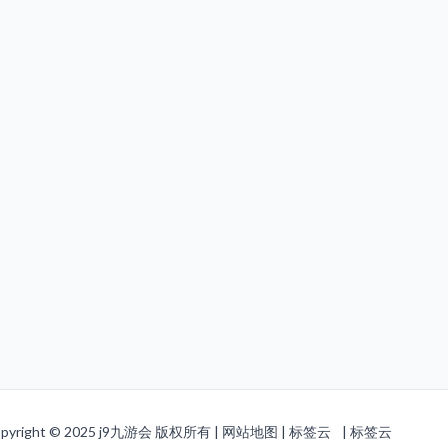
pyright © 2025
j9九游会
版权所有 |
网站地图
|
标签云
|
标签云