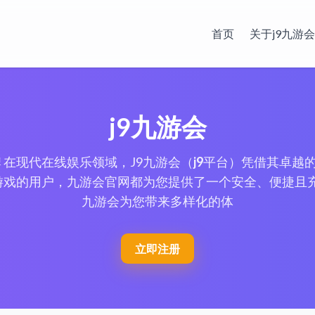
首页
关于j9九游
j9九游会
品牌 在现代在线娱乐领域，J9九游会（
j9
平台）凭借其卓越
戏的用户，九游会官网都为您提供了一个安全、便捷且充满
九游会为您带来多样化的体
立即注册