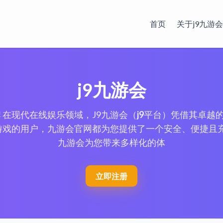
首页
关于j9九游
j9九游会
品牌 在现代在线娱乐领域，J9九游会（
j9
平台）凭借其卓越
戏的用户，九游会官网都为您提供了一个安全、便捷且充满
九游会为您带来多样化的体
立即注册