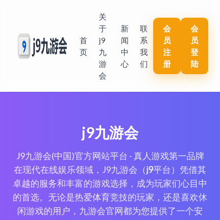
关
于
新
联
会
会
首
j9
闻
系
员
员
页
九
中
我
注
登
游
心
们
册
陆
会
j9九游会
J9九游会(中国)官方网站平台 - 真人游戏第一品牌
在现代在线娱乐领域，J9九游会（
j9
平台）凭借其
卓越的服务和丰富的游戏选择，成为玩家们心目中
的首选。无论是热爱体育竞技的玩家，还是喜欢休
闲游戏的用户，九游会官网都为您提供了一个安