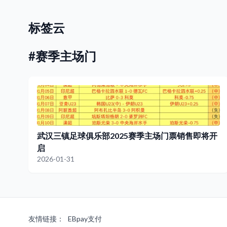
标签云
#赛季主场门
武汉三镇足球俱乐部2025赛季主场门票销售即将开
启
2026-01-31
友情链接：
EBpay支付