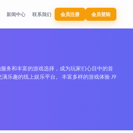
会
新闻中心
联系我们
会员注册
会员登陆
的服务和丰富的游戏选择，成为玩家们心目中的首
乐趣的线上娱乐平台。 丰富多样的游戏体验 J9