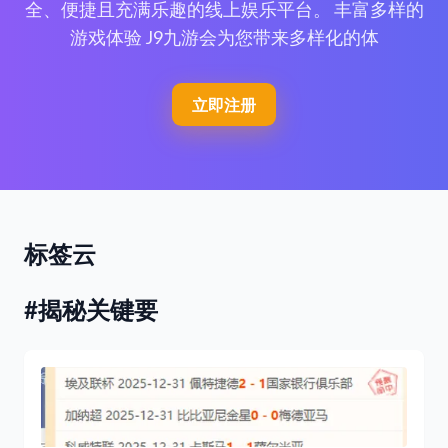
全、便捷且充满乐趣的线上娱乐平台。 丰富多样的
游戏体验 J9九游会为您带来多样化的体
立即注册
标签云
#揭秘关键要