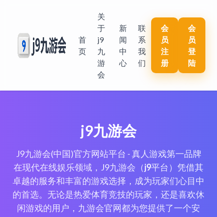
关
于
新
联
会
会
首
j9
闻
系
员
员
页
九
中
我
注
登
游
心
们
册
陆
会
j9九游会
J9九游会(中国)官方网站平台 - 真人游戏第一品牌
在现代在线娱乐领域，J9九游会（
j9
平台）凭借其
卓越的服务和丰富的游戏选择，成为玩家们心目中
的首选。无论是热爱体育竞技的玩家，还是喜欢休
闲游戏的用户，九游会官网都为您提供了一个安