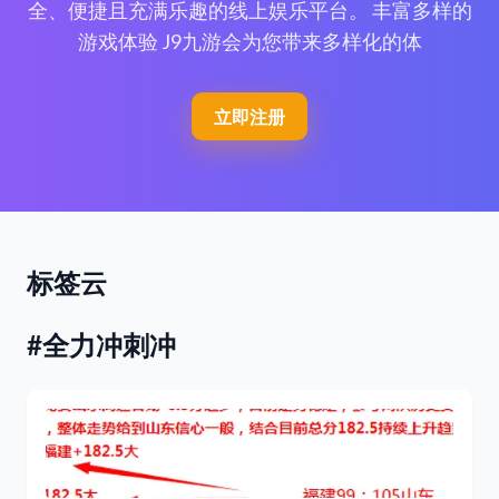
全、便捷且充满乐趣的线上娱乐平台。 丰富多样的
游戏体验 J9九游会为您带来多样化的体
立即注册
标签云
#全力冲刺冲