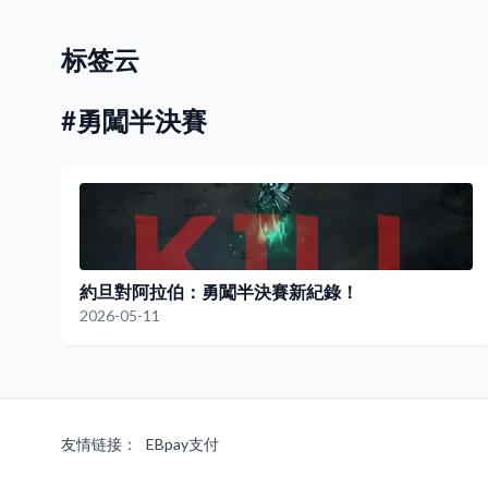
标签云
#勇闖半決賽
約旦對阿拉伯：勇闖半決賽新紀錄！
2026-05-11
友情链接：
EBpay支付