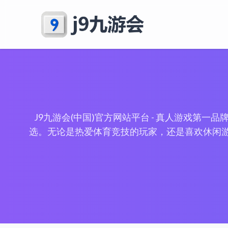
J9九游会(中国)官方网站平台 - 真人游戏第一
选。无论是热爱体育竞技的玩家，还是喜欢休闲游