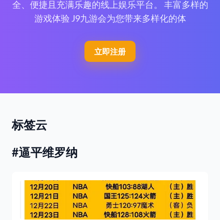
全、便捷且充满乐趣的线上娱乐平台。 丰富多样的
游戏体验 J9九游会为您带来多样化的体
立即注册
标签云
#逼平维罗纳