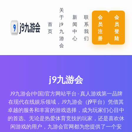
关
于
新
联
会
会
首
j9
闻
系
员
员
页
九
中
我
注
登
游
心
们
册
陆
会
j9九游会
J9九游会(中国)官方网站平台 - 真人游戏第一品牌
在现代在线娱乐领域，J9九游会（
j9
平台）凭借其
卓越的服务和丰富的游戏选择，成为玩家们心目中
的首选。无论是热爱体育竞技的玩家，还是喜欢休
闲游戏的用户，九游会官网都为您提供了一个安