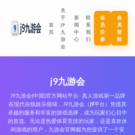
关
于
新
联
会
会
首
j9
闻
系
员
员
页
九
中
我
注
登
游
心
们
册
陆
会
j9九游会
J9九游会(中国)官方网站平台 - 真人游戏第一品牌
在现代在线娱乐领域，J9九游会（
j9
平台）凭借其
卓越的服务和丰富的游戏选择，成为玩家们心目中
的首选。无论是热爱体育竞技的玩家，还是喜欢休
闲游戏的用户，九游会官网都为您提供了一个安