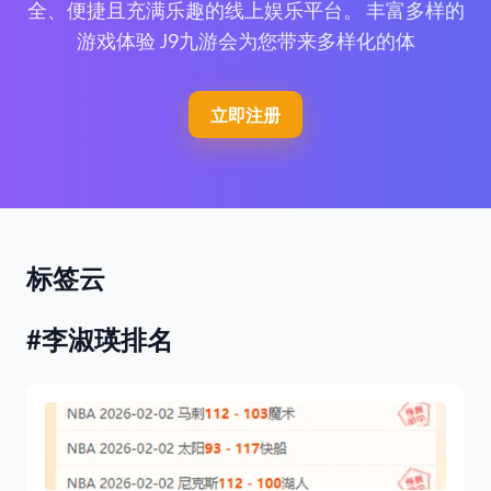
全、便捷且充满乐趣的线上娱乐平台。 丰富多样的
游戏体验 J9九游会为您带来多样化的体
立即注册
标签云
#李淑瑛排名