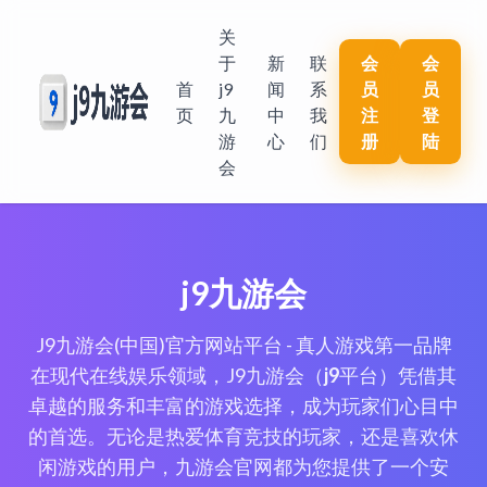
关
于
新
联
会
会
首
j9
闻
系
员
员
页
九
中
我
注
登
游
心
们
册
陆
会
j9九游会
J9九游会(中国)官方网站平台 - 真人游戏第一品牌
在现代在线娱乐领域，J9九游会（
j9
平台）凭借其
卓越的服务和丰富的游戏选择，成为玩家们心目中
的首选。无论是热爱体育竞技的玩家，还是喜欢休
闲游戏的用户，九游会官网都为您提供了一个安