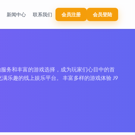
会
新闻中心
联系我们
会员注册
会员登陆
的服务和丰富的游戏选择，成为玩家们心目中的首
乐趣的线上娱乐平台。 丰富多样的游戏体验 J9