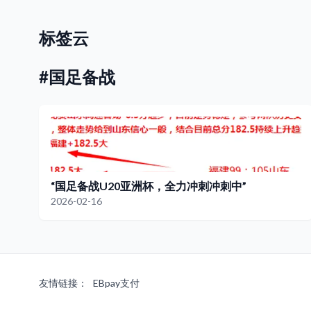
标签云
#国足备战
“国足备战U20亚洲杯，全力冲刺冲刺中”
2026-02-16
友情链接：
EBpay支付