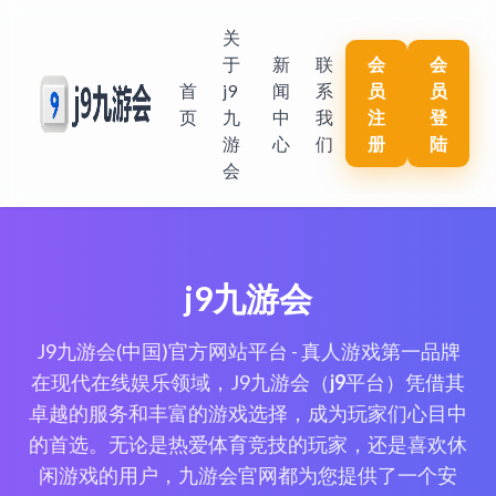
关
于
新
联
会
会
首
j9
闻
系
员
员
页
九
中
我
注
登
游
心
们
册
陆
会
j9九游会
J9九游会(中国)官方网站平台 - 真人游戏第一品牌
在现代在线娱乐领域，J9九游会（
j9
平台）凭借其
卓越的服务和丰富的游戏选择，成为玩家们心目中
的首选。无论是热爱体育竞技的玩家，还是喜欢休
闲游戏的用户，九游会官网都为您提供了一个安