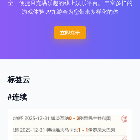
全、便捷且充满乐趣的线上娱乐平台。 丰富多样的
游戏体验 J9九游会为您带来多样化的体
立即注册
标签云
#连续