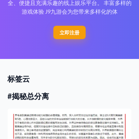
全、便捷且充满乐趣的线上娱乐平台。 丰富多样的
游戏体验 J9九游会为您带来多样化的体
立即注册
标签云
#揭秘总分离