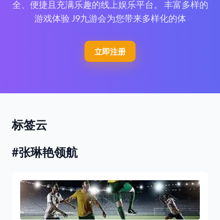
全、便捷且充满乐趣的线上娱乐平台。 丰富多样的
游戏体验 J9九游会为您带来多样化的体
立即注册
标签云
#张琳艳领航