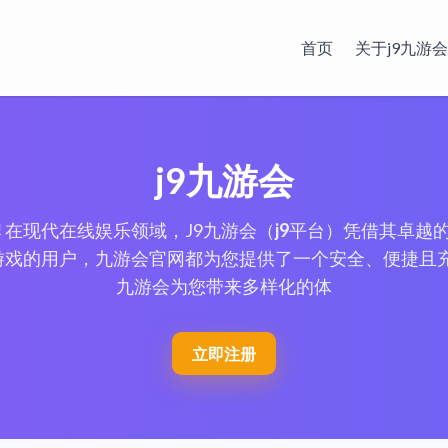
首页
关于j9九游
j9九游会
品牌 在现代在线娱乐领域，J9九游会（
j9
平台）凭借其卓越
戏的用户，九游会官网都为您提供了一个安全、便捷且充满
九游会为您带来多样化的体
立即注册