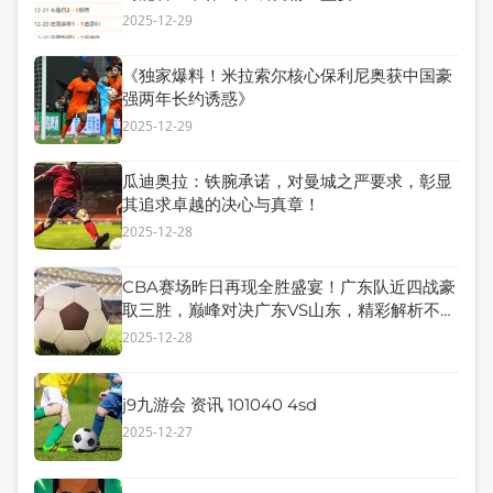
2025-12-29
《独家爆料！米拉索尔核心保利尼奥获中国豪
强两年长约诱惑》
2025-12-29
瓜迪奥拉：铁腕承诺，对曼城之严要求，彰显
其追求卓越的决心与真章！
2025-12-28
CBA赛场昨日再现全胜盛宴！广东队近四战豪
取三胜，巅峰对决广东VS山东，精彩解析不容
错过！
2025-12-28
j9九游会 资讯 101040 4sd
2025-12-27