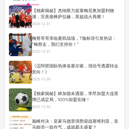
【独家揭秘】杰纳斯力挺塞梅尼奥加盟利物
浦，完美接棒萨拉赫，英超战火再燃！
2025-12-31
梅努哥哥亲临曼联战场，T恤标语引发热议：
“梅努走，我们支持你！”
2025-12-31
《迈阿密国际热捧洛塞尔索，强信号透露转会
意向！》
2025-12-30
【独家揭秘】林加德未遇面，李昂加盟大连英
博已成定局，100%加盟实锤！
2025-12-30
巅峰对决：皇家马德里强势迎战塞维利亚，皇
马能否一鼓作气，成就霸主盛宴？