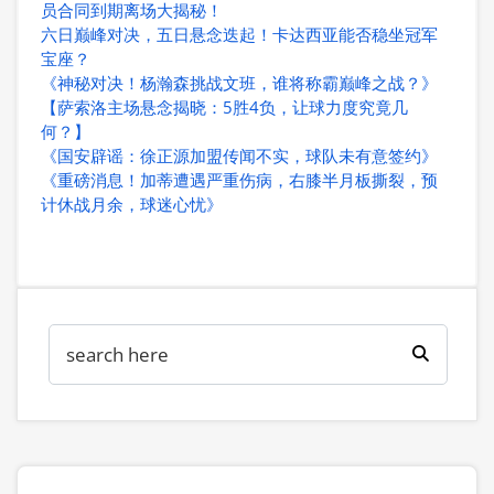
员合同到期离场大揭秘！
六日巅峰对决，五日悬念迭起！卡达西亚能否稳坐冠军
宝座？
《神秘对决！杨瀚森挑战文班，谁将称霸巅峰之战？》
【萨索洛主场悬念揭晓：5胜4负，让球力度究竟几
何？】
《国安辟谣：徐正源加盟传闻不实，球队未有意签约》
《重磅消息！加蒂遭遇严重伤病，右膝半月板撕裂，预
计休战月余，球迷心忧》