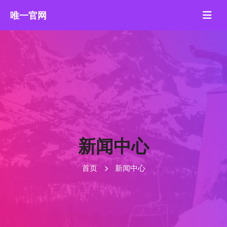
新闻中心
首页
新闻中心