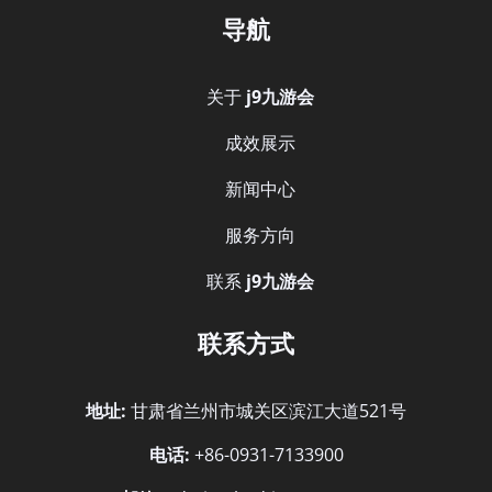
导航
关于
j9九游会
成效展示
新闻中心
服务方向
联系
j9九游会
联系方式
地址:
甘肃省兰州市城关区滨江大道521号
电话:
+86-0931-7133900