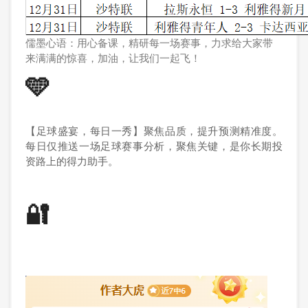
儒墨心语：用心备课，精研每一场赛事，力求给大家带
来满满的惊喜，加油，让我们一起飞！
🩵
【足球盛宴，每日一秀】聚焦品质，提升预测精准度。
每日仅推送一场足球赛事分析，聚焦关键，是你长期投
资路上的得力助手。
🔐