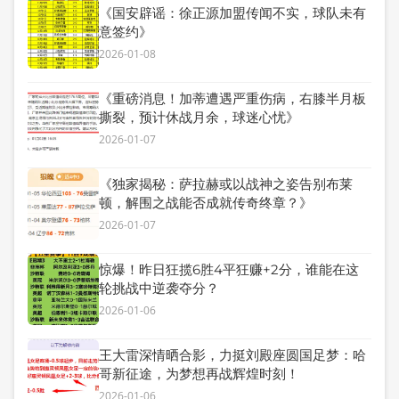
《国安辟谣：徐正源加盟传闻不实，球队未有
意签约》
2026-01-08
《重磅消息！加蒂遭遇严重伤病，右膝半月板
撕裂，预计休战月余，球迷心忧》
2026-01-07
《独家揭秘：萨拉赫或以战神之姿告别布莱
顿，解围之战能否成就传奇终章？》
2026-01-07
惊爆！昨日狂揽6胜4平狂赚+2分，谁能在这
轮挑战中逆袭夺分？
2026-01-06
王大雷深情晒合影，力挺刘殿座圆国足梦：哈
哥新征途，为梦想再战辉煌时刻！
2026-01-06