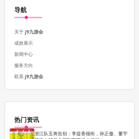
导航
关于
j9九游会
成效展示
新闻中心
服务方向
联系
j9九游会
热门资讯
浙江队五将告别：李提香领衔，孙正傲、董宇