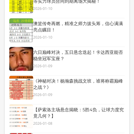
等实力球员合同到期离场大揭秘！
2026-01-10
澳篮传奇再燃，精准之师力拔头筹，信心满满
亮点瞩目！
2026-01-10
六日巅峰对决，五日悬念迭起！卡达西亚能否
稳坐冠军宝座？
2026-01-09
《神秘对决！杨瀚森挑战文班，谁将称霸巅峰
之战？》
2026-01-09
【萨索洛主场悬念揭晓：5胜4负，让球力度究
竟几何？】
2026-01-08