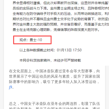
在文化层面上，中国冰壶队通过亚冬会等大型赛事，向
世界展示了中国运动员的风采与素质，提升了国家在国
际赛事中的影响力，吸引了更多年轻人加入冰雪运动，
j9
。
总之，中国女子冰壶队在亚冬会的两连胜，彰显了队伍
的实力和潜力，展示了中国冰壶运动的美好未来。通过