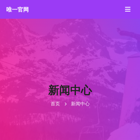
新闻中心
首页
新闻中心