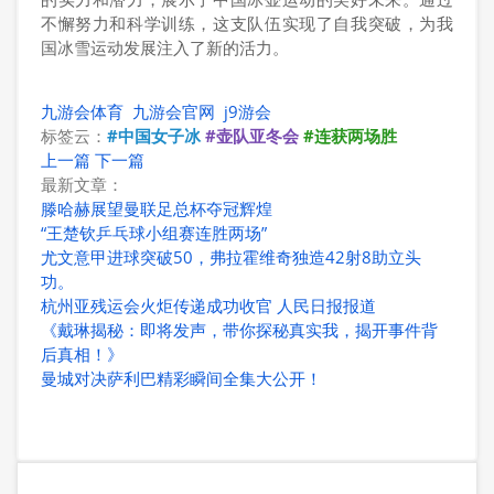
不懈努力和科学训练，这支队伍实现了自我突破，为我
国冰雪运动发展注入了新的活力。
九游会体育
九游会官网
j9游会
标签云：
#中国女子冰
#壶队亚冬会
#连获两场胜
上一篇
下一篇
最新文章：
滕哈赫展望曼联足总杯夺冠辉煌
“王楚钦乒乓球小组赛连胜两场”
尤文意甲进球突破50，弗拉霍维奇独造42射8助立头
功。
杭州亚残运会火炬传递成功收官 人民日报报道
《戴琳揭秘：即将发声，带你探秘真实我，揭开事件背
后真相！》
曼城对决萨利巴精彩瞬间全集大公开！