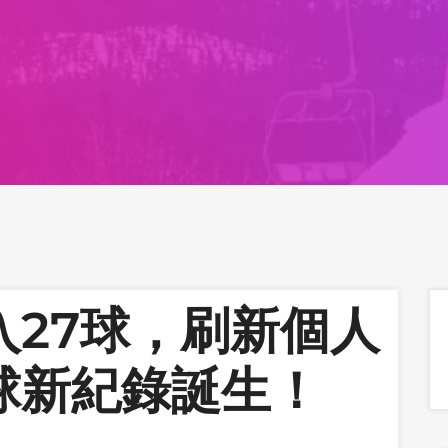
入27球，刷新個人
球新紀錄誕生！