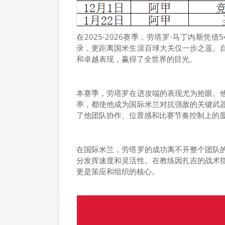
在2025-2026赛季，劳塔罗·马丁内斯
录，更距离国米生涯百球大关仅一步之遥。
和卓越表现，赢得了全世界的目光。
本赛季，劳塔罗在进攻端的表现尤为抢眼。
率，都使他成为国际米兰对抗强敌的关键武
了他团队协作、位置感和比赛节奏控制上的
在国际米兰，劳塔罗的成功离不开整个团队
分发挥速度和灵活性。在教练因扎吉的战术
更是策应和组织的核心。