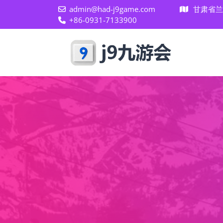
admin@had-j9game.com
甘肃省兰
+86-0931-7133900