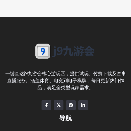
一键直达j9九游会核心游玩区，提供试玩、付费下载及赛事
直播服务。涵盖体育、电竞到电子棋牌，每日更新热门作
品，满足全类型玩家需求。
导航