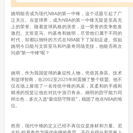
姚明能否成为现代NBA的第一中锋，这个话题引起了广
泛关注。在篮球界，成为NBA的第一中锋无疑是至高无
上的荣誉。随着篮球风格的演变，这一荣誉的竞争愈发
激烈。文班亚马、约基奇和姚明，尽管他们属于不同的
时代，却都以独特的方式在NBA留下了深刻足迹。假如
姚明今日能与文班亚马和约基奇同场竞技，他能否再次
问鼎“第一中锋”呢？
姚明，作为我国篮球的象征性人物，凭借其身高、技术
和篮球智商，在2002至2025年间震撼了整个联盟。他不
仅在场上展现了一名传统中锋的风采，其柔和的手感和
精准的投篮让他在对抗中游刃有余。姚明的防守能力同
样出色，多次入选“最佳防守阵容”，稳固了他在NBA的地
位。
然而，现代中锋的定义已经不再仅仅是身材和力量。尼
古拉·约基奇作为现代中锋的典范，不仅在得分和篮板上