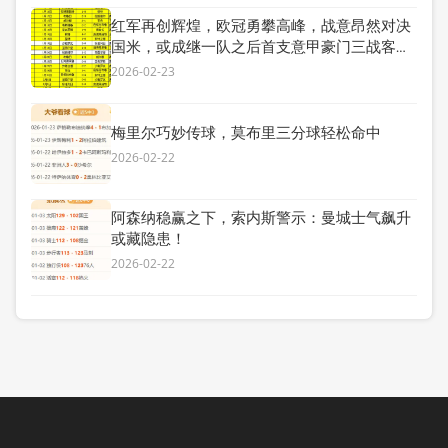
红军再创辉煌，欧冠勇攀高峰，战意昂然对决
国米，或成继一队之后首支意甲豪门三战客胜
战队！
2026-02-23
梅里尔巧妙传球，莫布里三分球轻松命中
2026-02-22
阿森纳稳赢之下，索内斯警示：曼城士气飙升
或藏隐患！
2026-02-22