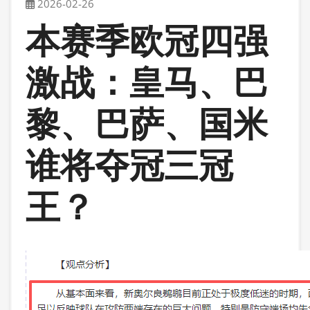
2026-02-26
本赛季欧冠四强
激战：皇马、巴
黎、巴萨、国米
谁将夺冠三冠
王？