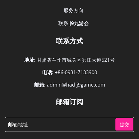
服务方向
联系
j9九游会
联系方式
地址:
甘肃省兰州市城关区滨江大道521号
电话:
+86-0931-7133900
邮箱:
admin@had-j9game.com
邮箱订阅
提交