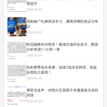
慧提升
2026-02-25
强制推广红婵英语学习，遭两岸网民热议与争
议
2026-02-25
欧冠巅峰对决将至！曼城主场对垒皇马，数据
分析有望2-1小胜一筹
2026-02-24
热刺赛季低谷来袭：连续7战未尝胜绩，英超
征程陷入困境！
2026-02-24
弗里克发声：对阿尔瓦雷斯不幸遭遇表示深切
同情
2026-02-23