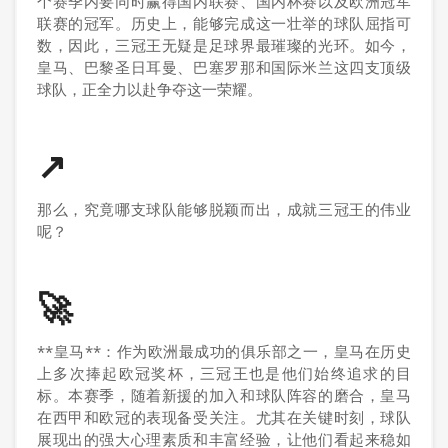
个赛季内要同时赢得国内联赛、国内杯赛以及欧洲冠军
联赛的冠军。历史上，能够完成这一壮举的球队屈指可
数，因此，三冠王无疑是足球界最璀璨的光环。如今，
皇马、巴黎圣日耳曼、巴塞罗那和国际米兰这四支顶级
球队，正全力以赴争夺这一荣耀。
↗️
那么，究竟哪支球队能够脱颖而出，成就三冠王的伟业
呢？
🚀
**皇马**：作为欧洲最成功的俱乐部之一，皇马在历史
上多次捧起欧冠奖杯，三冠王也是他们始终追求的目
标。本赛季，随着新援的加入和球队阵容的磨合，皇马
在西甲和欧冠的表现备受关注。尤其在关键时刻，球队
展现出的强大心理素质和丰富经验，让他们看起来稳如