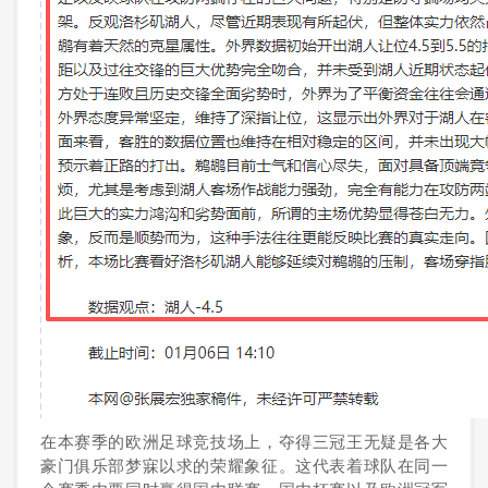
在本赛季的欧洲足球竞技场上，夺得三冠王无疑是各大
豪门俱乐部梦寐以求的荣耀象征。这代表着球队在同一