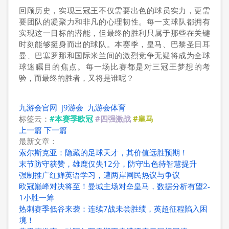
回顾历史，实现三冠王不仅需要出色的球员实力，更需
要团队的凝聚力和非凡的心理韧性。每一支球队都拥有
实现这一目标的潜能，但最终的胜利只属于那些在关键
时刻能够挺身而出的球队。本赛季，皇马、巴黎圣日耳
曼、巴塞罗那和国际米兰间的激烈竞争无疑将成为全球
球迷瞩目的焦点。每一场比赛都是对三冠王梦想的考
验，而最终的胜者，又将是谁呢？
九游会官网
j9游会
九游会体育
标签云：
#本赛季欧冠
#四强激战
#皇马
上一篇
下一篇
最新文章：
索尔斯克亚：隐藏的足球天才，其价值远胜预期！
末节防守获赞，雄鹿仅失12分，防守出色待智慧提升
强制推广红婵英语学习，遭两岸网民热议与争议
欧冠巅峰对决将至！曼城主场对垒皇马，数据分析有望2-
1小胜一筹
热刺赛季低谷来袭：连续7战未尝胜绩，英超征程陷入困
境！