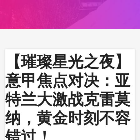
【璀璨星光之夜】
意甲焦点对决：亚
特兰大激战克雷莫
纳，黄金时刻不容
错过！