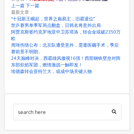
上一篇
下一篇
最新文章：
“十冠新王崛起，世界之巅易主，旧霸退位”
世乒赛男单季军局点翻盘，日韩名将意外出局
阿贾克斯签约克罗地亚中卫苏塔洛，转会金或破2350万
欧
周琦伤情公布：北京队遭受意外，需遵医嘱手术，季后
赛前景不明朗。
24天巅峰对决，西霸雄风傲视16强！西部钢铁壁垒对阵
东部炽焰军团，燃情激战一触即发！
埃德森转会亚特兰大，或成中场关键人物