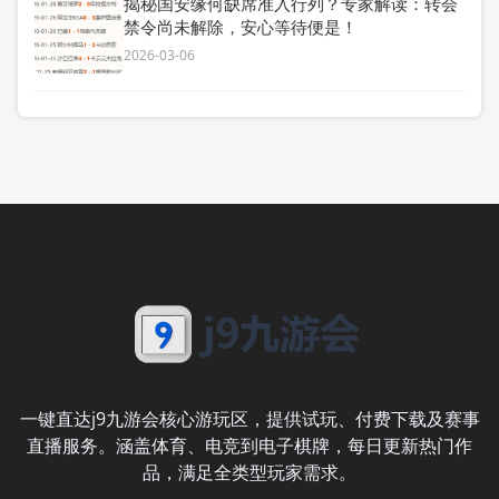
揭秘国安缘何缺席准入行列？专家解读：转会
禁令尚未解除，安心等待便是！
2026-03-06
一键直达j9九游会核心游玩区，提供试玩、付费下载及赛事
直播服务。涵盖体育、电竞到电子棋牌，每日更新热门作
品，满足全类型玩家需求。