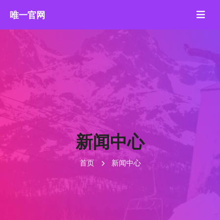
新闻中心
首页
新闻中心