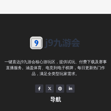
一键直达j9九游会核心游玩区，提供试玩、付费下载及赛事
直播服务。涵盖体育、电竞到电子棋牌，每日更新热门作
品，满足全类型玩家需求。
导航