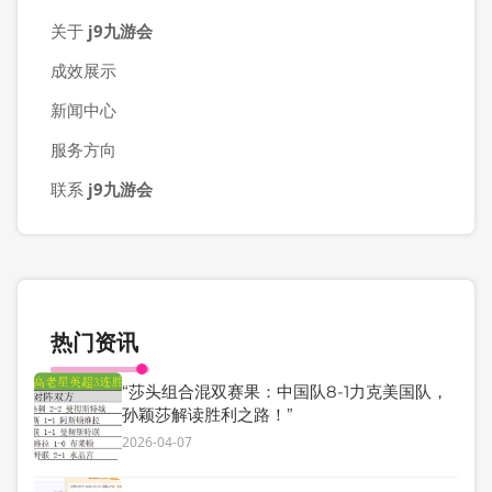
关于
j9九游会
成效展示
新闻中心
服务方向
联系
j9九游会
热门资讯
“莎头组合混双赛果：中国队8-1力克美国队，
孙颖莎解读胜利之路！”
2026-04-07