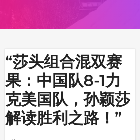
“莎头组合混双赛
果：中国队8-1力
克美国队，孙颖莎
解读胜利之路！”