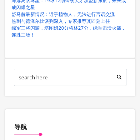
海港离队球星：19球12助锋线天才加盟新东家，未来或
成闪耀之星
舒马赫最新情况：近乎植物人，无法进行言语交流
热刺与德泽尔比谈判深入，专家推荐其即刻上任
绿军三将闪耀，塔图姆20分格林27分，绿军击溃火箭，
连胜三场！
导航