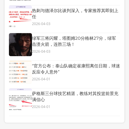
热刺与德泽尔比谈判深入，专家推荐其即刻上
任
2026-04-03
绿军三将闪耀，塔图姆20分格林27分，绿军
击溃火箭，连胜三场！
2026-04-03
“官方公布：泰山队确定崔康熙离任日期，球迷
反应令人意外”
2026-04-01
萨格斯三分球技艺精湛，教练对其投篮前景充
满信心
2026-04-01