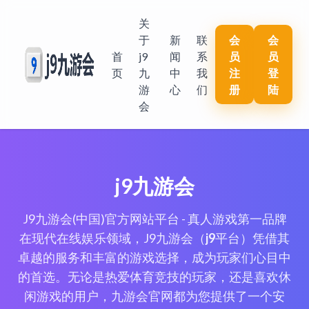
关
于
新
联
会
会
首
j9
闻
系
员
员
页
九
中
我
注
登
游
心
们
册
陆
会
j9九游会
J9九游会(中国)官方网站平台 - 真人游戏第一品牌
在现代在线娱乐领域，J9九游会（
j9
平台）凭借其
卓越的服务和丰富的游戏选择，成为玩家们心目中
的首选。无论是热爱体育竞技的玩家，还是喜欢休
闲游戏的用户，九游会官网都为您提供了一个安