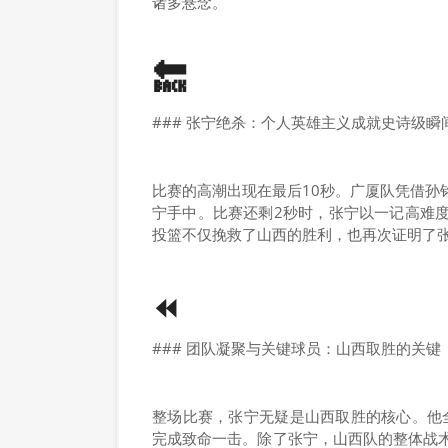
诸多悬念。
🔙
### 张宁绝杀：个人英雄主义成就史诗级瞬
比赛的高潮出现在最后10秒。广厦队凭借孙
宁手中。比赛还剩2秒时，张宁以一记高难
投篮不仅挽救了山西的胜利，也再次证明了张
⏪
### 团队凝聚与关键球员：山西取胜的关键
整场比赛，张宁无疑是山西取胜的核心。他全
完成致命一击。除了张宁，山西队的整体战