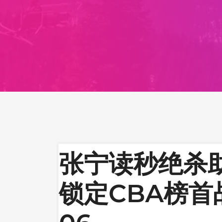
张宁读秒绝杀
锁定CBA榜首战