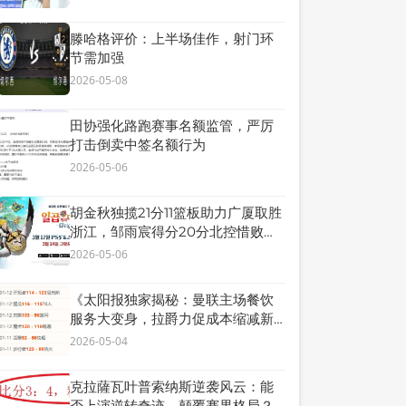
滕哈格评价：上半场佳作，射门环
节需加强
2026-05-08
田协强化路跑赛事名额监管，严厉
打击倒卖中签名额行为
2026-05-06
胡金秋独揽21分11篮板助力广厦取胜
浙江，邹雨宸得分20分北控惜败山
东
2026-05-06
《太阳报独家揭秘：曼联主场餐饮
服务大变身，拉爵力促成本缩减新
举措！》
2026-05-04
克拉薩瓦叶普索纳斯逆袭风云：能
否上演逆转奇迹，颠覆赛果格局？