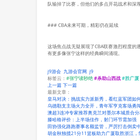
队输掉了比赛，但他们的多点开花战术和深
### CBA未来可期，精彩仍在延续
这场焦点战无疑展现了CBA联赛激烈程度的
有更多像张宁这样的经典瞬间涌现。
j9游会
九游会官网
j9
标签云：
#张宁读秒绝
#杀助山西战
#胜广厦
上一篇
下一篇
最新文章：
皇马对决：挑战实力派新秀，看红蓝军团如
乌德勒支主场火力全开，青年军亨克客场勇
澳超3连冲专家推荐奥克兰对墨尔本城质合分
滕哈格评价：上半场佳作，射门环节需加强
田协强化路跑赛事名额监管，严厉打击倒卖
胡金秋独揽21分11篮板助力广厦取胜浙江，