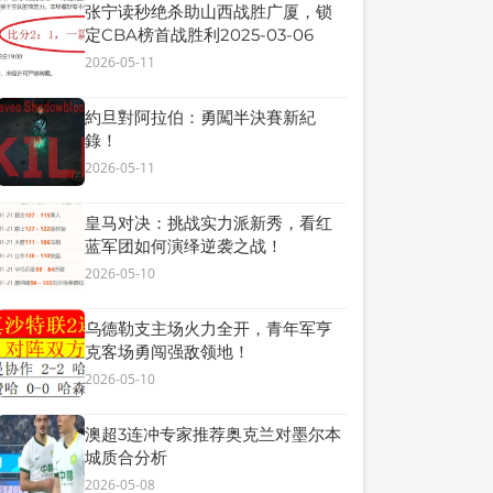
张宁读秒绝杀助山西战胜广厦，锁
定CBA榜首战胜利2025-03-06
2026-05-11
約旦對阿拉伯：勇闖半決賽新紀
錄！
2026-05-11
皇马对决：挑战实力派新秀，看红
蓝军团如何演绎逆袭之战！
2026-05-10
乌德勒支主场火力全开，青年军亨
克客场勇闯强敌领地！
2026-05-10
澳超3连冲专家推荐奥克兰对墨尔本
城质合分析
2026-05-08