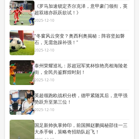
《罗马加速锁定齐尔克泽，意甲豪门领衔，英
超双雄亦跃跃欲试！》
2025-12-10
“冬窗风云突变？奥西利奥揭秘：阵容坚如磐
石，无需急躁补强！”
2025-12-10
泰州荣耀巡礼：苏超冠军奖杯惊艳亮相海陵老
街，全民共鉴辉煌时刻！
2025-12-10
英超领跑欧战积分榜，德甲紧随其后，意甲强
势跃升至第三位！
2025-12-10
国足新帅执掌帅印，前国脚赵鹏揭秘邵佳一三
大杀手锏，策略奇招助队起飞！