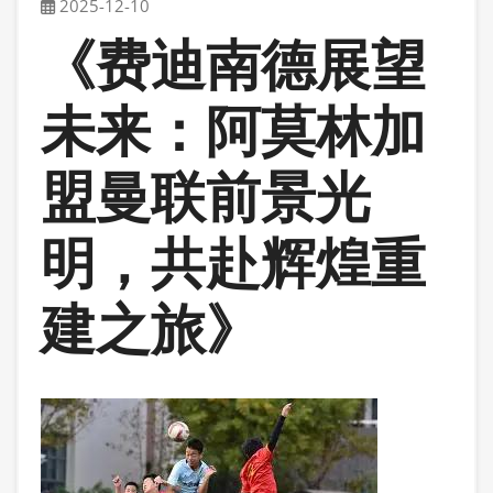
2025-12-10
《费迪南德展望
未来：阿莫林加
盟曼联前景光
明，共赴辉煌重
建之旅》