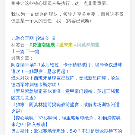
则并让这些核心球员带头执行，这一点非常重要。
我认为一支优秀的球队，领导力至关重要，而且这不仅
仅是某一个人的责任，我... (内容已截断)
九游会官网
j9游会
j9
标签云：
#费迪南德展
#望未来
#阿莫林加盟
上一篇
下一篇
最新文章：
阿森纳半场0-1落后维拉，卡什精彩破门，埃泽争议进球
遭吹！一触即发，悬念再起！
烽火对决！西班牙足球巨星压阵，曼城新星闪耀，哈兰
德领军冲刺纽卡斯尔联！
《罗马紧急锁定齐尔克泽！意甲豪门领衔，英超三强紧
随其后竞逐》
《独家：阿莫林提前揭晓战前盛宴，破解客场训练闲适
之谜》
【惊心动魄！33秒瞬间，穆里略角球绝杀，利物浦惊魂
未定0-1陷入被动】
奥古斯托：欧冠赛场无坦途，5-0？不过是舆论期待下的