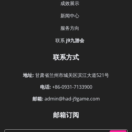
成效展示
新闻中心
服务方向
联系
j9九游会
联系方式
地址:
甘肃省兰州市城关区滨江大道521号
电话:
+86-0931-7133900
邮箱:
admin@had-j9game.com
邮箱订阅