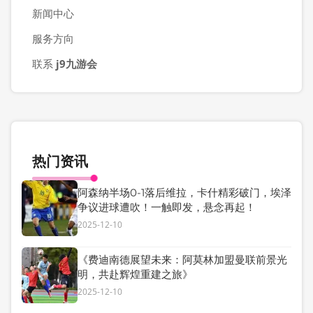
新闻中心
服务方向
联系
j9九游会
热门资讯
阿森纳半场0-1落后维拉，卡什精彩破门，埃泽
争议进球遭吹！一触即发，悬念再起！
2025-12-10
《费迪南德展望未来：阿莫林加盟曼联前景光
明，共赴辉煌重建之旅》
2025-12-10