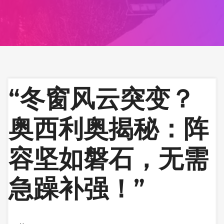
“冬窗风云突变？
奥西利奥揭秘：阵
容坚如磐石，无需
急躁补强！”