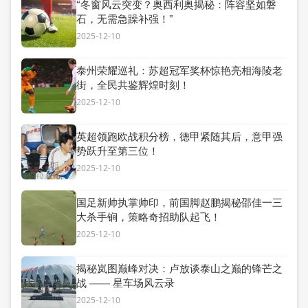
“冬窗风云突变？奥西利奥揭秘：阵容坚如磐
石，无需急躁补强！”
2025-12-10
泰州荣耀巡礼：苏超冠军奖杯惊艳亮相海陵老
街，全民共鉴辉煌时刻！
2025-12-10
英超领跑欧战积分榜，德甲紧随其后，意甲强
势跃升至第三位！
2025-12-10
国足新帅执掌帅印，前国脚赵鹏揭秘邵佳一三
大杀手锏，策略奇招助队起飞！
2025-12-10
揭秘岚图巅峰对决：卢放谈泰山之巅的锋芒之
战 —— 星车场风云录
2025-12-10