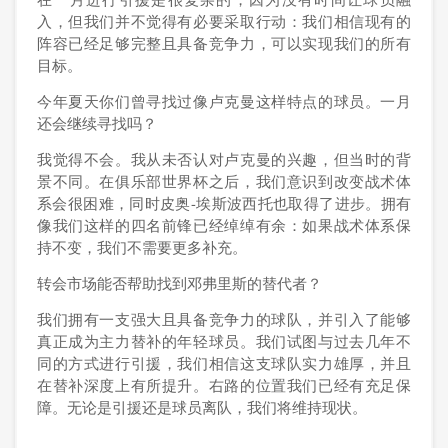
入，但我们并不觉得有必要采取行动：我们相信现有的
阵容已经足够完整且具备竞争力，可以实现我们的所有
目标。
今年夏天你们曾寻找过像卢克曼这样特点的球员。一月
还会继续寻找吗？
我觉得不会。我从未否认对卢克曼的兴趣，但当时的背
景不同。在俱乐部世界杯之后，我们意识到改变战术体
系会很困难，同时皮奥-埃斯波西托也取得了进步。拥有
像我们这样的四名前锋已经绰绰有余：如果战术体系保
持不变，我们不需要更多补充。
转会市场能否帮助找到邓弗里斯的替代者？
我们拥有一支强大且具备竞争力的球队，并引入了能够
真正成为主力替补的年轻球员。我们试图与过去几年不
同的方式进行引援，我们相信这支球队实力雄厚，并且
在替补深度上有所提升。右路的位置我们已经有充足保
障。无论是引援还是球员离队，我们将维持现状。