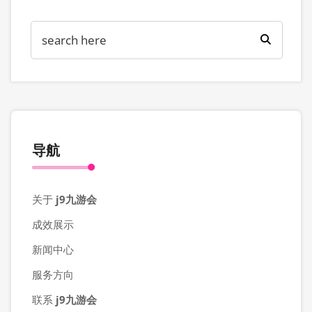
导航
关于
j9九游会
成效展示
新闻中心
服务方向
联系
j9九游会