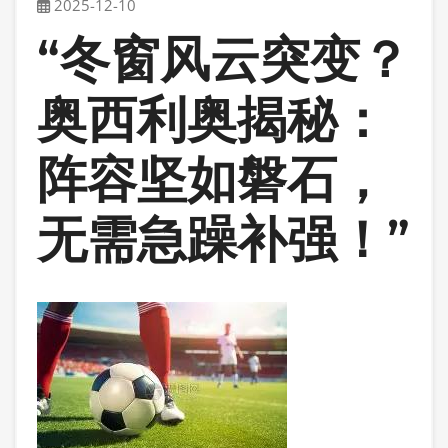
2025-12-10
“冬窗风云突变？
奥西利奥揭秘：
阵容坚如磐石，
无需急躁补强！”