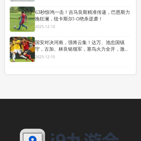
63秒惊鸿一击！吉马良斯精准传递，巴恩斯力
挽狂澜，纽卡斯尔1-0绝杀逆袭！
2025-12-10
国安对决河南，强将云集！达万、池忠国镇
守，古加、林良铭领军，塞鸟火力全开，激战
一触即发！
2025-12-10