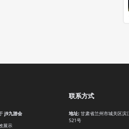
联系方式
于
j9九游会
地址:
甘肃省兰州市城关区滨
521号
效展示