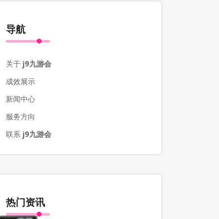
导航
关于
j9九游会
成效展示
新闻中心
服务方向
联系
j9九游会
热门资讯