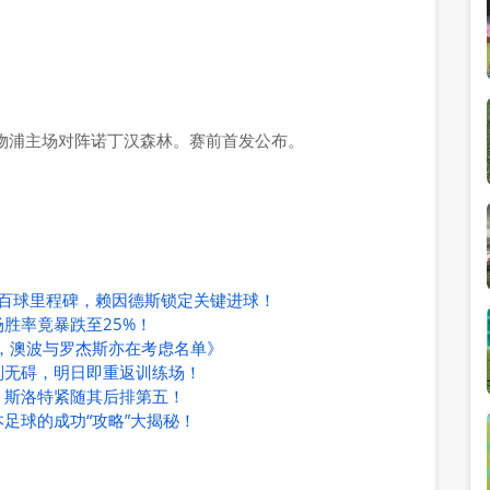
，利物浦主场对阵诺丁汉森林。赛前首发公布。
超百球里程碑，赖因德斯锁定关键进球！
胜率竟暴跌至25%！
，澳波与罗杰斯亦在考虑名单》
则无碍，明日即重返训练场！
，斯洛特紧随其后排第五！
足球的成功“攻略”大揭秘！