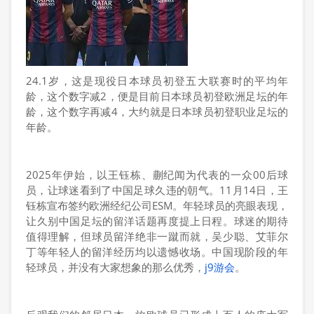
24.1岁，这是现役日本球员初登五大联赛时的平均年
龄，这个数字减2，便是目前日本球员初登欧洲足坛的年
龄，这个数字再减4，大约就是日本球员初登职业足坛的
年龄。
2025年伊始，以王钰栋、蒯纪闻为代表的一众00后球
员，让球迷看到了中国足球久违的朝气。11月14日，王
钰栋宣布签约欧洲经纪公司ESM。年轻球员的亮眼表现，
让久别中国足坛的留洋话题再度提上日程。球迷的期待
值得理解，但球员留洋绝非一蹴而就，吴少聪、艾菲尔
丁等年轻人的留洋经历均以遗憾收场。中国现阶段的年
轻球员，并没有大家想象的那么优秀，
j9游会
。