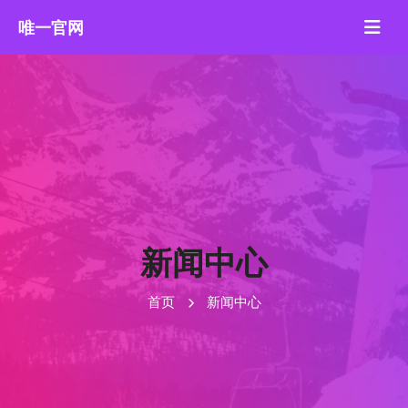
新闻中心
首页
新闻中心