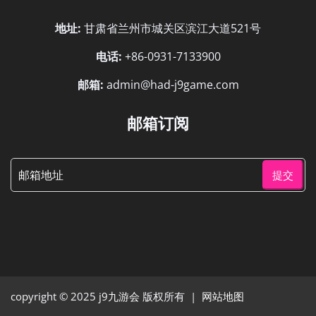
地址:
甘肃省兰州市城关区滨江大道521号
电话:
+86-0931-7133900
邮箱:
admin@had-j9game.com
邮箱订阅
提交
copyright © 2025
j9九游会
版权所有 |
网站地图