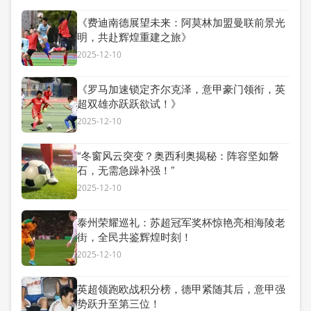
《费迪南德展望未来：阿莫林加盟曼联前景光
明，共赴辉煌重建之旅》
2025-12-10
《罗马加速锁定齐尔克泽，意甲豪门领衔，英
超双雄亦跃跃欲试！》
2025-12-10
“冬窗风云突变？奥西利奥揭秘：阵容坚如磐
石，无需急躁补强！”
2025-12-10
泰州荣耀巡礼：苏超冠军奖杯惊艳亮相海陵老
街，全民共鉴辉煌时刻！
2025-12-10
英超领跑欧战积分榜，德甲紧随其后，意甲强
势跃升至第三位！