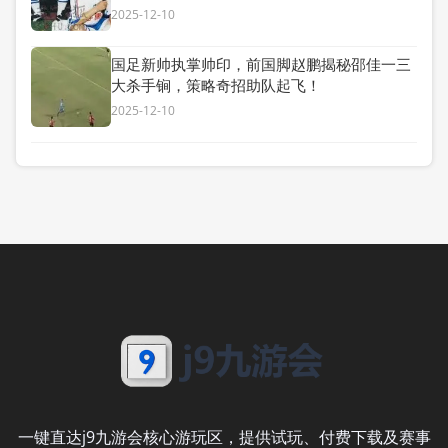
2025-12-10
国足新帅执掌帅印，前国脚赵鹏揭秘邵佳一三
大杀手锏，策略奇招助队起飞！
2025-12-10
一键直达j9九游会核心游玩区，提供试玩、付费下载及赛事