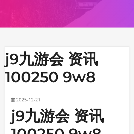
j9九游会 资讯
100250 9w8
2025-12-21
j9九游会 资讯
100250 9w8