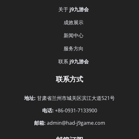
关于
j9九游会
成效展示
新闻中心
服务方向
联系
j9九游会
联系方式
地址:
甘肃省兰州市城关区滨江大道521号
电话:
+86-0931-7133900
邮箱:
admin@had-j9game.com