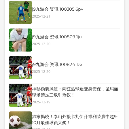
j9九游会 资讯 100305 6pv
2025-12-21
j9九游会 资讯 100809 1ju
2025-12-20
j9九游会 资讯 100824 1zx
2025-12-20
神秘伪装风波：两狂热球迷变身安保，圣玛丽
球场禁足三载引热议！
2025-12-19
独家揭晓！泰山外援卡扎伊什维利荣膺中超9-
10月最佳球员大奖！