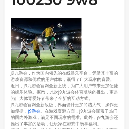
j9九游会，作为国内领先的在线娱乐平台，凭借其丰富的
游戏资源和优质的用户体验，赢得了广大玩家的喜爱。
近日，j9九游会官网全新上线，为广大用户带来更加便捷
的娱乐体验。据悉，此次j9九游会体育版块的推出，更是
为广大体育爱好者带来了全新的互动方式。
j9九游会官网全新改版，界面设计更加简洁大气，操作更
加便捷，
j9游会
。在游戏资源方面，j9九游会涵盖了热门
的国内外游戏，满足不同玩家的需求。此外，j9九游会还
推出了丰富的活动，让玩家在游戏中畅享福利。