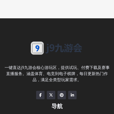
一键直达j9九游会核心游玩区，提供试玩、付费下载及赛事
直播服务。涵盖体育、电竞到电子棋牌，每日更新热门作
品，满足全类型玩家需求。
导航