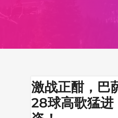
激战正酣，巴
28球高歌猛