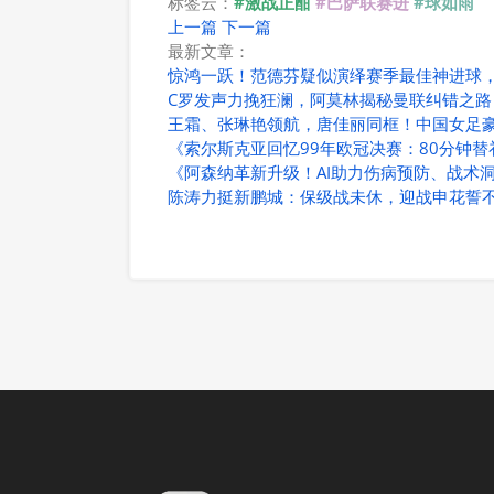
标签云：
#激战正酣
#巴萨联赛进
#球如雨
上一篇
下一篇
最新文章：
惊鸿一跃！范德芬疑似演绎赛季最佳神进球，
C罗发声力挽狂澜，阿莫林揭秘曼联纠错之
王霜、张琳艳领航，唐佳丽同框！中国女足
《索尔斯克亚回忆99年欧冠决赛：80分钟
《阿森纳革新升级！AI助力伤病预防、战术
陈涛力挺新鹏城：保级战未休，迎战申花誓