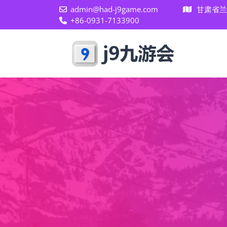
admin@had-j9game.com
甘肃省兰
+86-0931-7133900