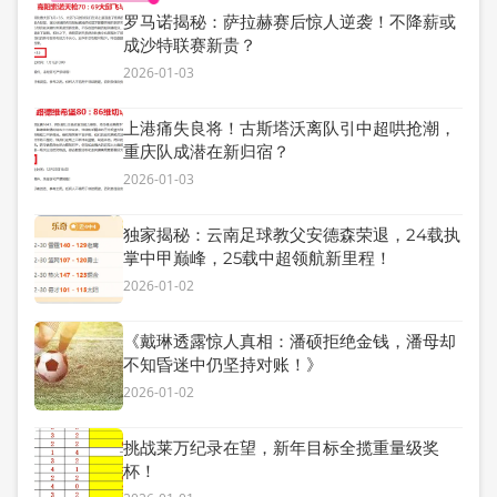
罗马诺揭秘：萨拉赫赛后惊人逆袭！不降薪或
成沙特联赛新贵？
2026-01-03
上港痛失良将！古斯塔沃离队引中超哄抢潮，
重庆队成潜在新归宿？
2026-01-03
独家揭秘：云南足球教父安德森荣退，24载执
掌中甲巅峰，25载中超领航新里程！
2026-01-02
《戴琳透露惊人真相：潘硕拒绝金钱，潘母却
不知昏迷中仍坚持对账！》
2026-01-02
挑战莱万纪录在望，新年目标全揽重量级奖
杯！