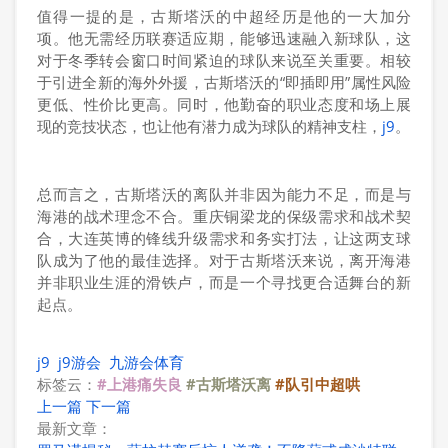
值得一提的是，古斯塔沃的中超经历是他的一大加分
项。他无需经历联赛适应期，能够迅速融入新球队，这
对于冬季转会窗口时间紧迫的球队来说至关重要。相较
于引进全新的海外外援，古斯塔沃的“即插即用”属性风险
更低、性价比更高。同时，他勤奋的职业态度和场上展
现的竞技状态，也让他有潜力成为球队的精神支柱，
j9
。
总而言之，古斯塔沃的离队并非因为能力不足，而是与
海港的战术理念不合。重庆铜梁龙的保级需求和战术契
合，大连英博的锋线升级需求和务实打法，让这两支球
队成为了他的最佳选择。对于古斯塔沃来说，离开海港
并非职业生涯的滑铁卢，而是一个寻找更合适舞台的新
起点。
j9
j9游会
九游会体育
标签云：
#上港痛失良
#古斯塔沃离
#队引中超哄
上一篇
下一篇
最新文章：