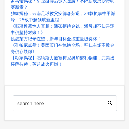
罗马诺揭秘：萨拉赫赛后惊人逆袭！不降薪或成沙特联
赛新贵？
独家揭秘：云南足球教父安德森荣退，24载执掌中甲巅
峰，25载中超领航新里程！
《戴琳透露惊人真相：潘硕拒绝金钱，潘母却不知昏迷
中仍坚持对账！》
挑战莱万纪录在望，新年目标全揽重量级奖杯！
《孔帕尼点赞！美因茨门神惊艳全场，拜仁主场不败金
身仍存疑虑》
【独家揭秘】杰纳斯力挺塞梅尼奥加盟利物浦，完美接
棒萨拉赫，英超战火再燃！