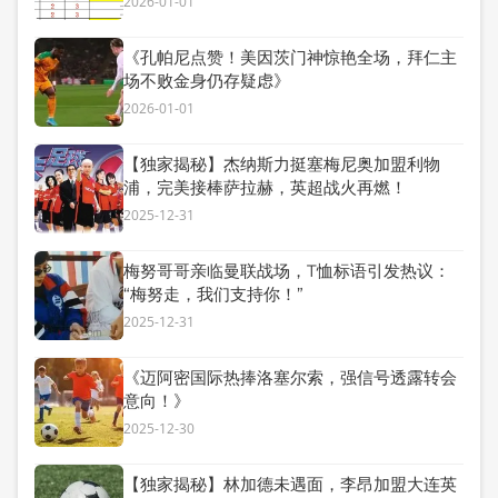
2026-01-01
《孔帕尼点赞！美因茨门神惊艳全场，拜仁主
场不败金身仍存疑虑》
2026-01-01
【独家揭秘】杰纳斯力挺塞梅尼奥加盟利物
浦，完美接棒萨拉赫，英超战火再燃！
2025-12-31
梅努哥哥亲临曼联战场，T恤标语引发热议：
“梅努走，我们支持你！”
2025-12-31
《迈阿密国际热捧洛塞尔索，强信号透露转会
意向！》
2025-12-30
【独家揭秘】林加德未遇面，李昂加盟大连英