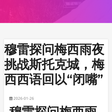
穆雷探问梅西雨夜
挑战斯托克城，梅
西西语回以“闭嘴”
2026-01-26
穆雷探问梅西雨