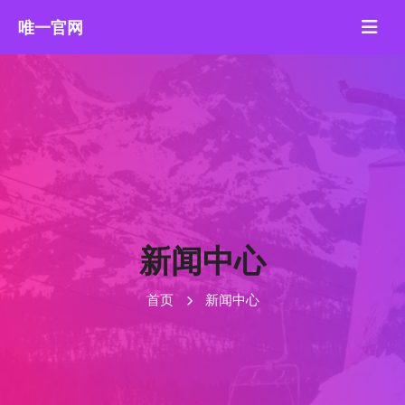
新闻中心
首页
新闻中心