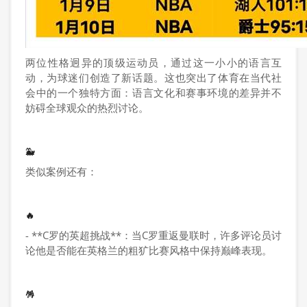
两位性格迥异的顶级运动员，通过这一小小的语言互
动，为球迷们创造了新话题。这也突出了体育在当代社
会中的一个独特方面：语言文化和赛事环境的差异并不
妨碍全球观众的热烈讨论。
🐳
类似案例还有：
🔥
- **C罗的英超挑战**：当C罗重返曼联时，许多评论员讨
论他是否能在英格兰的粗犷比赛风格中保持巅峰表现。
🪅