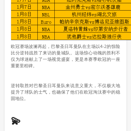
欧冠赛场波澜再起，巴黎圣日耳曼队在主场以4-2的惊险
比分逆转战胜了来访的曼城队。这场惊心动魄的胜利不
仅为球迷献上了一场视觉盛宴，更是本赛季欧冠的一座
重要里程碑。
逆转取胜对巴黎圣日耳曼队来说意义重大，不仅极大地
提升了球队的士气，也确保了他们在欧冠淘汰赛中的稳
固地位。
💫