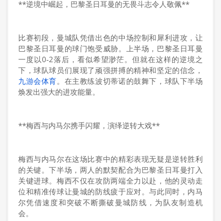
**逆境中崛起，巴黎圣日耳曼的无畏斗志令人敬佩**
比赛初段，曼城队凭借出色的中场控制和犀利进攻，让
巴黎圣日耳曼的球门饱受威胁。上半场，巴黎圣日耳曼
一度以0-2落后，看似希望渺茫。但就在这样的逆境之
下，球队球员们展现了顽强拼搏的精神和坚定的信念，
九游会体育
。在主教练波切蒂诺的鼓舞下，球队下半场
焕发出强大的进攻能量。
**梅西与内马尔携手闪耀，演绎逆转大戏**
梅西与内马尔在这场比赛中的精彩表现无疑是逆转胜利
的关键。下半场，两人的默契配合为巴黎圣日耳曼打入
关键进球。梅西不仅在攻防两端全力以赴，他的灵动走
位和精准传球让曼城的防线疲于应对。与此同时，内马
尔凭借速度和突破不断撕破曼城防线，为队友制造机
会。