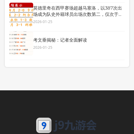
莫德里奇在西甲赛场超越马塞洛，以387次出
场成为队史外籍球员出场次数第二，仅次于本
泽马。
2026-01-25
考文垂揭秘：记者全面解读
2026-01-25