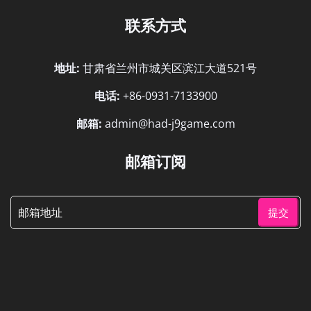
联系方式
地址:
甘肃省兰州市城关区滨江大道521号
电话:
+86-0931-7133900
邮箱:
admin@had-j9game.com
邮箱订阅
提交