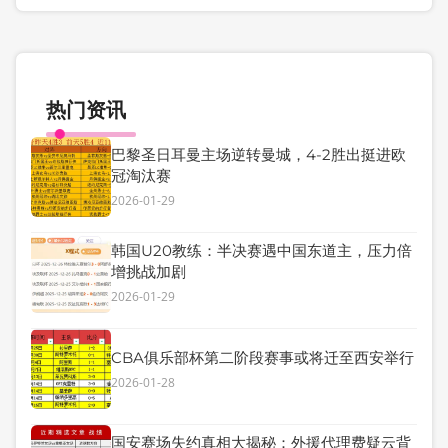
热门资讯
巴黎圣日耳曼主场逆转曼城，4-2胜出挺进欧
冠淘汰赛
2026-01-29
韩国U20教练：半决赛遇中国东道主，压力倍
增挑战加剧
2026-01-29
CBA俱乐部杯第二阶段赛事或将迁至西安举行
2026-01-28
国安赛场失约真相大揭秘：外援代理费疑云背