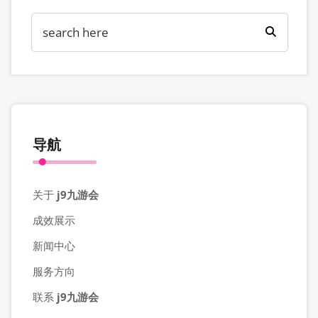
导航
关于
j9九游会
成效展示
新闻中心
服务方向
联系
j9九游会