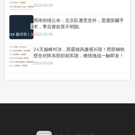
2026-03-09
周琦伤情公布：北京队遭受意外，需遵医嘱手
术，季后赛前景不明朗。
2026-03-08
24天巅峰对决，西霸雄风傲视16强！西部钢铁
壁垒对阵东部炽焰军团，燃情激战一触即发！
2026-03-08