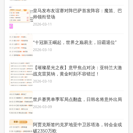
皇马发布友谊赛对阵巴萨首发阵容：魔笛、巴
帅领衔登场
2026-03-11
“十冠新王崛起，世界之巅易主，旧霸退位”
2026-03-10
【璀璨星光之夜】意甲焦点对决：亚特兰大激
战克雷莫纳，黄金时刻不容错过！
2026-03-10
世乒赛男单季军局点翻盘，日韩名将意外出局
2026-03-09
阿贾克斯签约克罗地亚中卫苏塔洛，转会金或
破2350万欧