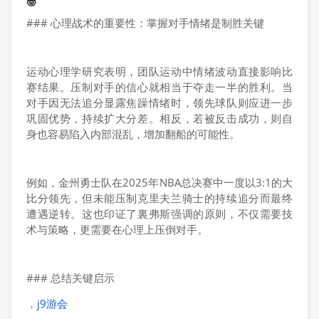
🤓
### 心理战术的重要性：掌握对手情绪是制胜关键
运动心理学研究表明，团队运动中情绪波动直接影响比
赛结果。压制对手的信心就相当于夺走一半的胜利。当
对手因无法追分显露焦躁情绪时，领先球队则应进一步
巩固优势，持续扩大分差。相反，若被反击成功，则自
身也容易陷入内部混乱，增加翻船的可能性。
例如，金州勇士队在2025年NBA总决赛中一度以3:1的大
比分领先，但未能压制克里夫兰骑士的持续追分而最终
遭遇逆转。这也印证了裏弗斯强调的原则，不仅需要技
术与策略，更需要在心理上压倒对手。
### 总结关键启示
，
j9游会