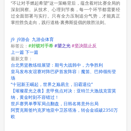
“不让对手燃起希望”这一策略背后，蕴含着对比赛全局的
深刻洞察。从技术、心理到节奏，每一个环节都需要经
过全面部署与实行。只有全力压制追分气势，才能真正
掌控胜负走向，践行道格·裏弗斯提倡的致胜法则。
j9
j9游会
九游会体育
标签云：
#封锁对手希
#望之光
#坚决阻止反
上一篇
下一篇
最新文章：
台北男篮教练组展望：期号大战韩中，力争胜利
皇马发布友谊赛对阵巴萨首发阵容：魔笛、巴帅领衔登
场
“十冠新王崛起，世界之巅易主，旧霸退位”
【璀璨星光之夜】意甲焦点对决：亚特兰大激战克雷莫
纳，黄金时刻不容错过！
世乒赛男单季军局点翻盘，日韩名将意外出局
阿贾克斯签约克罗地亚中卫苏塔洛，转会金或破2350万
欧