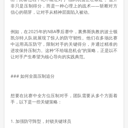
非只是压制得分，而是一种心理上的战术——斩断对方
信心的萌芽，让对手从精神层面陷入被动。
例如，在2025年的NBA季后赛中，裏弗斯执教的波士顿
凯尔特人队就展现了惊人的防守韧性。他们在多场比赛
中运用高压防守，限制对手的关键得分，并通过精准的
进攻保持压制力。这种“不给喘息机会”的策略，正是以不
让对手产生希望为核心导向的实践典范。
### 如何全面压制追分
想要在比赛中全方位压制对手，团队需要从多个方面着
手，以下是一些关键策略：
1. 加强防守阵型，封锁关键球员