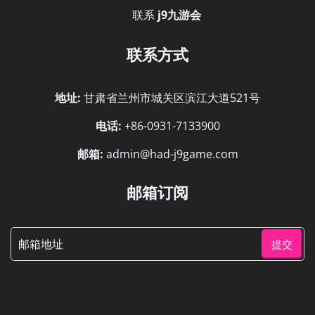
联系
j9九游会
联系方式
地址:
甘肃省兰州市城关区滨江大道521号
电话:
+86-0931-7133900
邮箱:
admin@had-j9game.com
邮箱订阅
提交