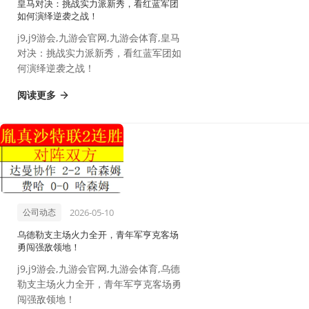
皇马对决：挑战实力派新秀，看红蓝军团
如何演绎逆袭之战！
j9,j9游会,九游会官网,九游会体育,皇马
对决：挑战实力派新秀，看红蓝军团如
何演绎逆袭之战！
阅读更多
2026-05-10
公司动态
乌德勒支主场火力全开，青年军亨克客场
勇闯强敌领地！
j9,j9游会,九游会官网,九游会体育,乌德
勒支主场火力全开，青年军亨克客场勇
闯强敌领地！