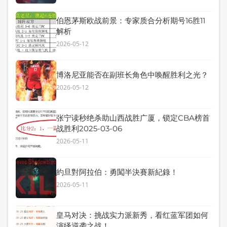
伯恩茅斯欧战前景：专家质合分析期号16胜11
解析
2026-05-12
博洛尼亚能否在副班长角色中唤醒胜利之光？
2026-05-12
张宁读秒绝杀助山西战胜广厦，锁定CBA榜首
战胜利2025-03-06
2026-05-11
約旦對阿拉伯：勇闖半決賽新紀錄！
2026-05-11
皇马对决：挑战实力派新秀，看红蓝军团如何
演绎逆袭之战！