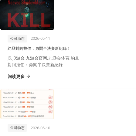
2026-05-11
公司动态
約旦對阿拉伯：勇闖半決賽新紀錄！
j9,j9游会,九游会官网,九游会体育,約旦
對阿拉伯：勇闖半決賽新紀錄！
阅读更多
2026-05-10
公司动态