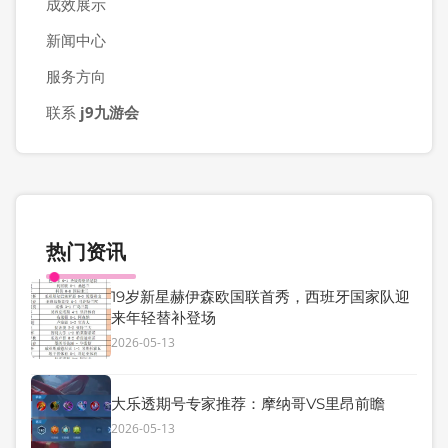
成效展示
新闻中心
服务方向
联系
j9九游会
热门资讯
19岁新星赫伊森欧国联首秀，西班牙国家队迎
来年轻替补登场
2026-05-13
大乐透期号专家推荐：摩纳哥VS里昂前瞻
2026-05-13