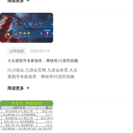
阅读更多
2026-05-13
公司动态
大乐透期号专家推荐：摩纳哥VS里昂前瞻
j9,j9游会,九游会官网,九游会体育,大乐
透期号专家推荐：摩纳哥VS里昂前瞻
阅读更多