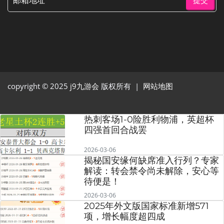
提交
copyright © 2025
j9九游会
版权所有 |
网站地图
热刺客场1-0险胜利物浦，英超杯
四强首回合战罢
2026-03-06
揭秘国安缘何缺席准入行列？专家
解读：转会禁令尚未解除，安心等
待便是！
2026-03-06
2025年外文版国家标准新增571
项，增长幅度超四成