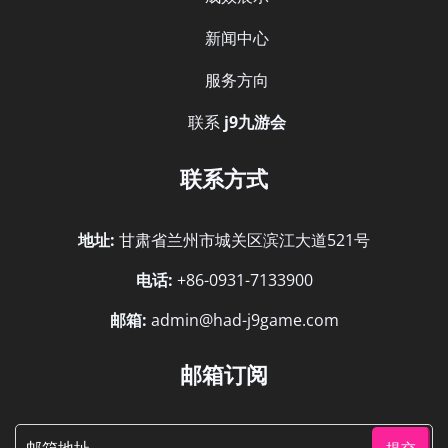
新闻中心
服务方向
联系
j9九游会
联系方式
地址:
甘肃省兰州市城关区滨江大道521号
电话:
+86-0931-7133900
邮箱:
admin@had-j9game.com
邮箱订阅