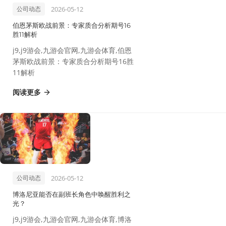
2026-05-12
公司动态
伯恩茅斯欧战前景：专家质合分析期号16
胜11解析
j9,j9游会,九游会官网,九游会体育,伯恩
茅斯欧战前景：专家质合分析期号16胜
11解析
阅读更多
2026-05-12
公司动态
博洛尼亚能否在副班长角色中唤醒胜利之
光？
j9,j9游会,九游会官网,九游会体育,博洛