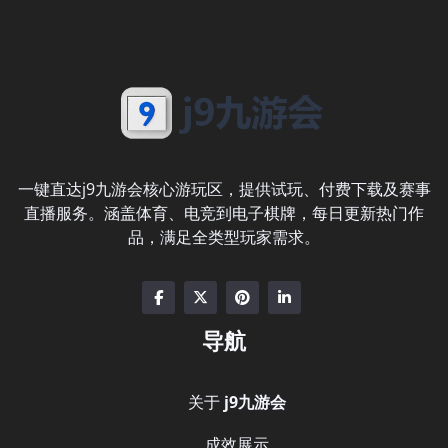
一键直达j9九游会核心游玩区，提供试玩、付费下载及赛事
直播服务。涵盖体育、电竞到电子棋牌，每日更新热门作
品，满足全类型玩家需求。
导航
关于
j9九游会
成效展示