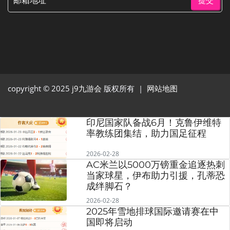
提交
copyright © 2025
j9九游会
版权所有 |
网站地图
印尼国家队备战6月！克鲁伊维特
率教练团集结，助力国足征程
2026-02-28
AC米兰以5000万镑重金追逐热刺
当家球星，伊布助力引援，孔蒂恐
成绊脚石？
2026-02-28
2025年雪地排球国际邀请赛在中
国即将启动