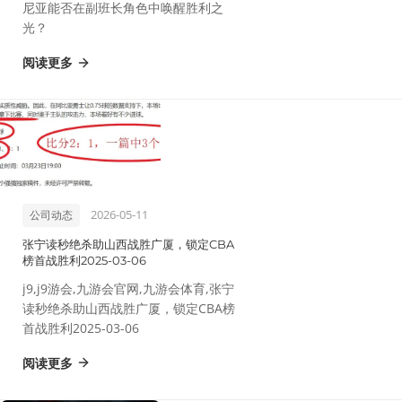
尼亚能否在副班长角色中唤醒胜利之
光？
阅读更多
2026-05-11
公司动态
张宁读秒绝杀助山西战胜广厦，锁定CBA
榜首战胜利2025-03-06
j9,j9游会,九游会官网,九游会体育,张宁
读秒绝杀助山西战胜广厦，锁定CBA榜
首战胜利2025-03-06
阅读更多