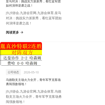
皇马对决：挑战实力派新秀，看红蓝军团
如何演绎逆袭之战！
j9,j9游会,九游会官网,九游会体育,皇马
对决：挑战实力派新秀，看红蓝军团如
何演绎逆袭之战！
阅读更多
2026-05-10
公司动态
乌德勒支主场火力全开，青年军亨克客场
勇闯强敌领地！
j9,j9游会,九游会官网,九游会体育,乌德
勒支主场火力全开，青年军亨克客场勇
闯强敌领地！