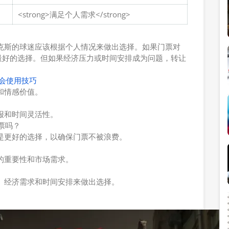
<strong>满足个人需求</strong>
克斯的球迷应该根据个人情况来做出选择。如果门票对
最好的选择。但如果经济压力或时间安排成为问题，转让
游会使用技巧
和情感价值。
报和时间灵活性。
票吗？
是更好的选择，以确保门票不被浪费。
的重要性和市场需求。
、经济需求和时间安排来做出选择。