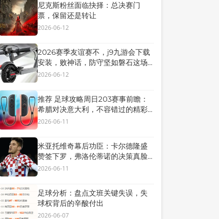
尼克斯粉丝面临抉择：总决赛门
票，保留还是转让
2026-06-12
2026赛季友谊赛不，j9九游会下载
安装，败神话，防守坚如磐石这场
对决稳操胜券
2026-06-12
推荐 足球攻略周日203赛事前瞻：
希腊对决意大利，不容错过的精彩
对决
2026-06-11
米亚托维奇幕后功臣：卡尔德隆盛
赞签下罗，弗洛伦蒂诺的决策真脸
面
2026-06-11
足球分析：盘点文班关键失误，失
球权背后的辛酸付出
2026-06-07