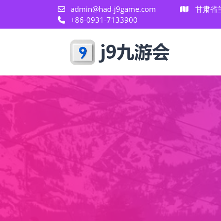
admin@had-j9game.com
甘肃省
+86-0931-7133900