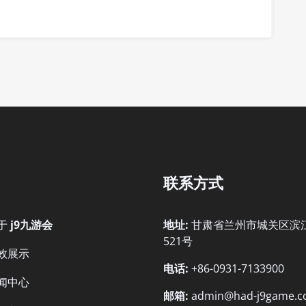
联系方式
于
j9九游会
地址:
甘肃省兰州市城关区滨
521号
效展示
电话:
+86-0931-7133900
闻中心
邮箱:
admin@had-j9game.