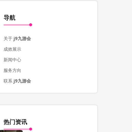
导航
关于
j9九游会
成效展示
新闻中心
服务方向
联系
j9九游会
热门资讯