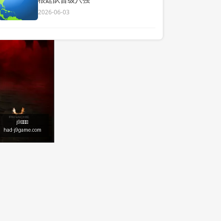
2026-06-03