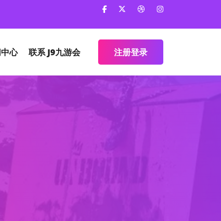
闻中心
联系
J9九游会
注册登录