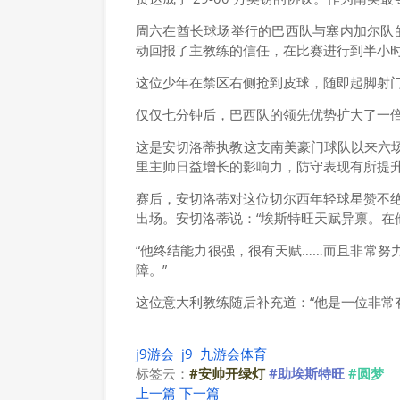
周六在酋长球场举行的巴西队与塞内加尔队的
动回报了主教练的信任，在比赛进行到半小
这位少年在禁区右侧抢到皮球，随即起脚射
仅仅七分钟后，巴西队的领先优势扩大了一
这是安切洛蒂执教这支南美豪门球队以来六
里主帅日益增长的影响力，防守表现有所提
赛后，安切洛蒂对这位切尔西年轻球星赞不绝
出场。安切洛蒂说：“埃斯特旺天赋异禀。在
“他终结能力很强，很有天赋……而且非常努
障。”
这位意大利教练随后补充道：“他是一位非常有天
j9游会
j9
九游会体育
标签云：
#安帅开绿灯
#助埃斯特旺
#圆梦
上一篇
下一篇