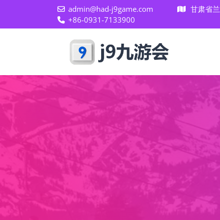
admin@had-j9game.com
甘肃省兰
+86-0931-7133900