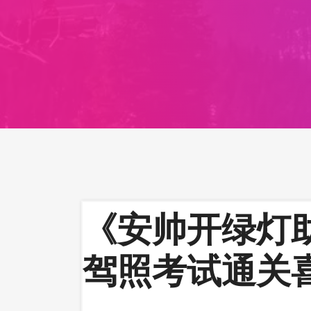
《安帅开绿灯
驾照考试通关