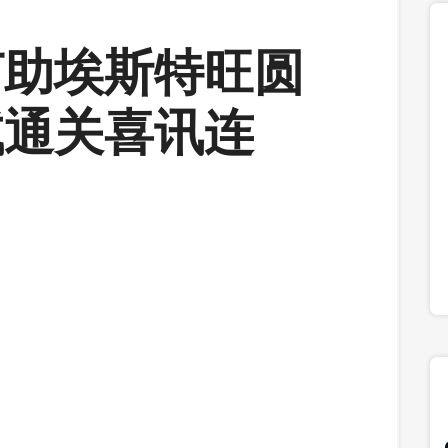
灯助埃斯特旺圆
试通关喜讯连