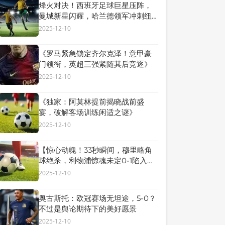
烽火对决！西班牙足球巨星压阵，
曼城新星闪耀，哈兰德领军冲刺纽
卡斯尔联！
2025-12-10
《罗马紧急锁定齐尔克泽！意甲豪
门领衔，英超三强紧随其后竞逐》
2025-12-10
《独家：阿莫林提前揭晓战前盛
宴，破解客场训练闲适之谜》
2025-12-10
【惊心动魄！33秒瞬间，穆里略角
球绝杀，利物浦惊魂未定0-1陷入被
动】
2025-12-10
奥古斯托：欧冠赛场无坦途，5-0？
不过是舆论期待下的美好愿景
2025-12-10